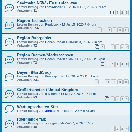
Stadtbahn NRW - Es tut sich was
Letzter Beitrag von
LamaAlpen2001
«
Do Jul 23, 2026 8:39 am
Antworten:
41
1
2
3
Region Tschechien
Letzter Beitrag von
RegioLok
«
Mi Jul 15, 2026 7:04 pm
Antworten:
154
1
8
9
10
11
…
Region Ruhrgebiet
Letzter Beitrag von
DevonFrosch
«
Mi Jul 08, 2026 5:40 pm
Antworten:
92
1
4
5
6
7
…
Region Bremen/Niedersachsen
Letzter Beitrag von
DevonFrosch
«
Mo Jul 06, 2026 11:16 pm
Antworten:
72
1
2
3
4
5
Bayern (Nord/Süd)
Letzter Beitrag von
Wozzap
«
So Jun 28, 2026 11:31 am
Antworten:
236
1
13
14
15
16
…
Großbritannien / United Kingdom
Letzter Beitrag von
doy1991
«
Fr Mai 29, 2026 7:41 pm
Antworten:
53
1
2
3
4
Wartungsarbeiten Stitz
Letzter Beitrag von
abrixas
«
Fr Mai 29, 2026 5:51 am
Rheinland-Pfalz
Letzter Beitrag von
suedgro
«
Mi Mai 27, 2026 6:55 pm
Antworten:
48
1
2
3
4