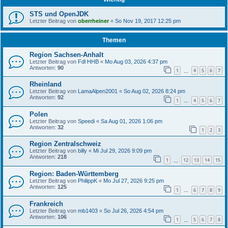
STS und OpenJDK
Letzter Beitrag von
oberrheiner
«
So Nov 19, 2017 12:25 pm
Themen
Region Sachsen-Anhalt
Letzter Beitrag von
Fdl HHB
«
Mo Aug 03, 2026 4:37 pm
Antworten:
90
1
4
5
6
7
…
Rheinland
Letzter Beitrag von
LamaAlpen2001
«
So Aug 02, 2026 8:24 pm
Antworten:
92
1
4
5
6
7
…
Polen
Letzter Beitrag von
Speedi
«
Sa Aug 01, 2026 1:06 pm
Antworten:
32
1
2
3
Region Zentralschweiz
Letzter Beitrag von
billy
«
Mi Jul 29, 2026 9:09 pm
Antworten:
218
1
12
13
14
15
…
Region: Baden-Württemberg
Letzter Beitrag von
PhilippK
«
Mo Jul 27, 2026 9:25 pm
Antworten:
125
1
6
7
8
9
…
Frankreich
Letzter Beitrag von
mb1403
«
So Jul 26, 2026 4:54 pm
Antworten:
106
1
5
6
7
8
…