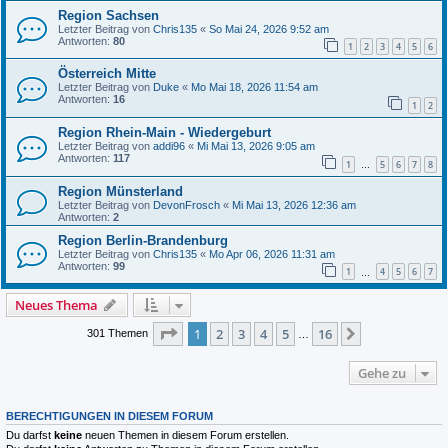
Region Sachsen
Letzter Beitrag von
Chris135
«
So Mai 24, 2026 9:52 am
Antworten:
80
1
2
3
4
5
6
Österreich Mitte
Letzter Beitrag von
Duke
«
Mo Mai 18, 2026 11:54 am
Antworten:
16
1
2
Region Rhein-Main - Wiedergeburt
Letzter Beitrag von
addi96
«
Mi Mai 13, 2026 9:05 am
Antworten:
117
1
5
6
7
8
…
Region Münsterland
Letzter Beitrag von
DevonFrosch
«
Mi Mai 13, 2026 12:36 am
Antworten:
2
Region Berlin-Brandenburg
Letzter Beitrag von
Chris135
«
Mo Apr 06, 2026 11:31 am
Antworten:
99
1
4
5
6
7
…
Neues Thema
Seite
1
von
16
1
2
3
4
5
16
Nächste
301 Themen
…
Gehe zu
BERECHTIGUNGEN IN DIESEM FORUM
Du darfst
keine
neuen Themen in diesem Forum erstellen.