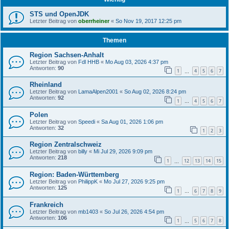
STS und OpenJDK
Letzter Beitrag von
oberrheiner
«
So Nov 19, 2017 12:25 pm
Themen
Region Sachsen-Anhalt
Letzter Beitrag von
Fdl HHB
«
Mo Aug 03, 2026 4:37 pm
Antworten:
90
1
4
5
6
7
…
Rheinland
Letzter Beitrag von
LamaAlpen2001
«
So Aug 02, 2026 8:24 pm
Antworten:
92
1
4
5
6
7
…
Polen
Letzter Beitrag von
Speedi
«
Sa Aug 01, 2026 1:06 pm
Antworten:
32
1
2
3
Region Zentralschweiz
Letzter Beitrag von
billy
«
Mi Jul 29, 2026 9:09 pm
Antworten:
218
1
12
13
14
15
…
Region: Baden-Württemberg
Letzter Beitrag von
PhilippK
«
Mo Jul 27, 2026 9:25 pm
Antworten:
125
1
6
7
8
9
…
Frankreich
Letzter Beitrag von
mb1403
«
So Jul 26, 2026 4:54 pm
Antworten:
106
1
5
6
7
8
…