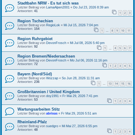
Stadtbahn NRW - Es tut sich was
Letzter Beitrag von
LamaAlpen2001
«
Do Jul 23, 2026 8:39 am
Antworten:
41
1
2
3
Region Tschechien
Letzter Beitrag von
RegioLok
«
Mi Jul 15, 2026 7:04 pm
Antworten:
154
1
8
9
10
11
…
Region Ruhrgebiet
Letzter Beitrag von
DevonFrosch
«
Mi Jul 08, 2026 5:40 pm
Antworten:
92
1
4
5
6
7
…
Region Bremen/Niedersachsen
Letzter Beitrag von
DevonFrosch
«
Mo Jul 06, 2026 11:16 pm
Antworten:
72
1
2
3
4
5
Bayern (Nord/Süd)
Letzter Beitrag von
Wozzap
«
So Jun 28, 2026 11:31 am
Antworten:
236
1
13
14
15
16
…
Großbritannien / United Kingdom
Letzter Beitrag von
doy1991
«
Fr Mai 29, 2026 7:41 pm
Antworten:
53
1
2
3
4
Wartungsarbeiten Stitz
Letzter Beitrag von
abrixas
«
Fr Mai 29, 2026 5:51 am
Rheinland-Pfalz
Letzter Beitrag von
suedgro
«
Mi Mai 27, 2026 6:55 pm
Antworten:
48
1
2
3
4