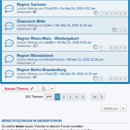
Region Sachsen
Letzter Beitrag von
Chris135
«
So Mai 24, 2026 9:52 am
Antworten:
80
1
2
3
4
5
6
Österreich Mitte
Letzter Beitrag von
Duke
«
Mo Mai 18, 2026 11:54 am
Antworten:
16
1
2
Region Rhein-Main - Wiedergeburt
Letzter Beitrag von
addi96
«
Mi Mai 13, 2026 9:05 am
Antworten:
117
1
5
6
7
8
…
Region Münsterland
Letzter Beitrag von
DevonFrosch
«
Mi Mai 13, 2026 12:36 am
Antworten:
2
Region Berlin-Brandenburg
Letzter Beitrag von
Chris135
«
Mo Apr 06, 2026 11:31 am
Antworten:
99
1
4
5
6
7
…
Neues Thema
Seite
1
von
16
1
2
3
4
5
16
Nächste
301 Themen
…
Gehe zu
BERECHTIGUNGEN IN DIESEM FORUM
Du darfst
keine
neuen Themen in diesem Forum erstellen.