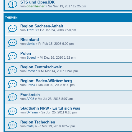
STS und OpenJDK
von
oberrheiner
»
So Nov 19, 2017 12:25 pm
THEMEN
Region Sachsen-Anhalt
von
Tfz218
»
Do Jan 24, 2008 7:50 pm
Rheinland
von
clekis
»
Fr Feb 15, 2008 6:00 pm
Polen
von
Speedi
»
Mi Dez 16, 2020 1:52 pm
Region Zentralschweiz
von
Paesce
»
Mi Mär 14, 2007 11:41 pm
Region: Baden-Württemberg
von
Fritz3
»
Mo Jun 02, 2008 9:00 pm
Frankreich
von
AP98
»
Mo Jul 23, 2018 8:07 am
Stadtbahn NRW - Es tut sich was
von
D-Tram
»
Sa Jun 25, 2011 6:18 pm
Region Tschechien
von
matej
»
Fr Mär 19, 2010 10:57 pm