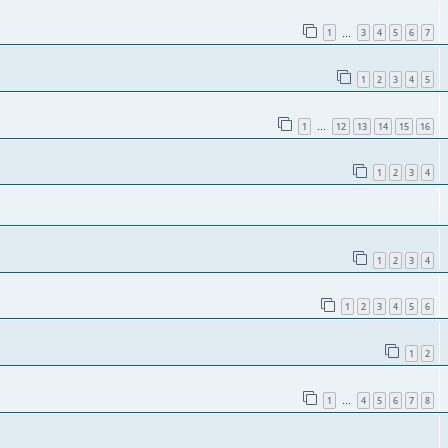
1
3
4
5
6
7
…
1
2
3
4
5
1
12
13
14
15
16
…
1
2
3
4
1
2
3
4
1
2
3
4
5
6
1
2
1
4
5
6
7
8
…