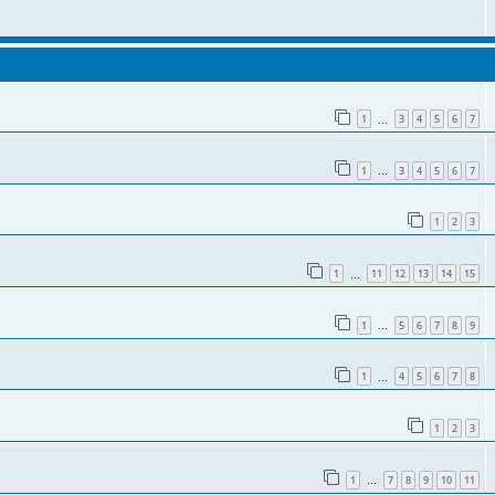
1
3
4
5
6
7
…
1
3
4
5
6
7
…
1
2
3
1
11
12
13
14
15
…
1
5
6
7
8
9
…
1
4
5
6
7
8
…
1
2
3
1
7
8
9
10
11
…