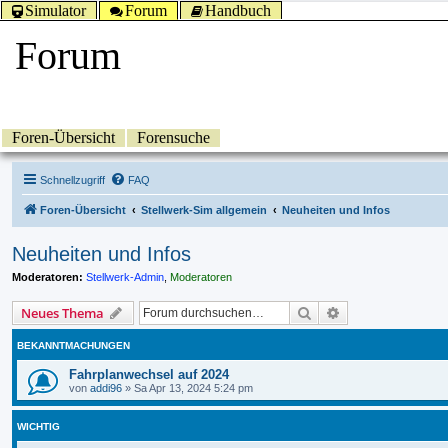
Simulator
Forum
Handbuch
Forum
Foren-Übersicht
Forensuche
Schnellzugriff
FAQ
Foren-Übersicht
Stellwerk-Sim allgemein
Neuheiten und Infos
Neuheiten und Infos
Moderatoren:
Stellwerk-Admin
,
Moderatoren
Suche
Erweiterte Suche
Neues Thema
BEKANNTMACHUNGEN
Fahrplanwechsel auf 2024
von
addi96
»
Sa Apr 13, 2024 5:24 pm
WICHTIG