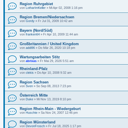
Region Ruhrgebiet
von
LotharImKeller
»
Mi Apr 02, 2008 1:16 pm
Region Bremen/Niedersachsen
von
Gordy
»
Fr Jul 31, 2009 10:42 am
Bayern (Nord/Süd)
von
franken64
»
Fr Apr 10, 2009 11:44 am
Großbritannien / United Kingdom
von
addi96
»
Do Mär 26, 2020 10:18 pm
Wartungsarbeiten Stitz
von
abrixas
»
Fr Mai 29, 2026 5:51 am
Rheinland-Pfalz
von
clekis
»
Do Apr 10, 2008 9:32 am
Region Sachsen
von
Sven
»
So Sep 08, 2013 7:23 pm
Österreich Mitte
von
Duke
»
Mi Nov 13, 2019 8:10 pm
Region Rhein-Main - Wiedergeburt
von
Huschte
»
Sa Nov 24, 2007 12:46 pm
Region Münsterland
von
DevonFrosch
»
Fr Jul 18, 2025 1:17 pm