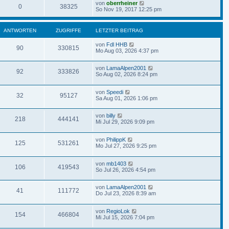
von
oberrheiner
0
38325
So Nov 19, 2017 12:25 pm
ANTWORTEN
ZUGRIFFE
LETZTER BEITRAG
von
Fdl HHB
90
330815
Mo Aug 03, 2026 4:37 pm
von
LamaAlpen2001
92
333826
So Aug 02, 2026 8:24 pm
von
Speedi
32
95127
Sa Aug 01, 2026 1:06 pm
von
billy
218
444141
Mi Jul 29, 2026 9:09 pm
von
PhilippK
125
531261
Mo Jul 27, 2026 9:25 pm
von
mb1403
106
419543
So Jul 26, 2026 4:54 pm
von
LamaAlpen2001
41
111772
Do Jul 23, 2026 8:39 am
von
RegioLok
154
466804
Mi Jul 15, 2026 7:04 pm