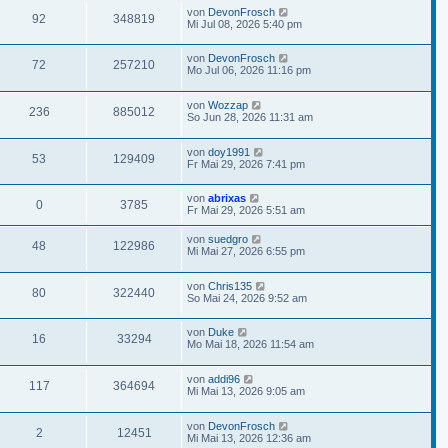
von
DevonFrosch
92
348819
Mi Jul 08, 2026 5:40 pm
von
DevonFrosch
72
257210
Mo Jul 06, 2026 11:16 pm
von
Wozzap
236
885012
So Jun 28, 2026 11:31 am
von
doy1991
53
129409
Fr Mai 29, 2026 7:41 pm
von
abrixas
0
3785
Fr Mai 29, 2026 5:51 am
von
suedgro
48
122986
Mi Mai 27, 2026 6:55 pm
von
Chris135
80
322440
So Mai 24, 2026 9:52 am
von
Duke
16
33294
Mo Mai 18, 2026 11:54 am
von
addi96
117
364694
Mi Mai 13, 2026 9:05 am
von
DevonFrosch
2
12451
Mi Mai 13, 2026 12:36 am