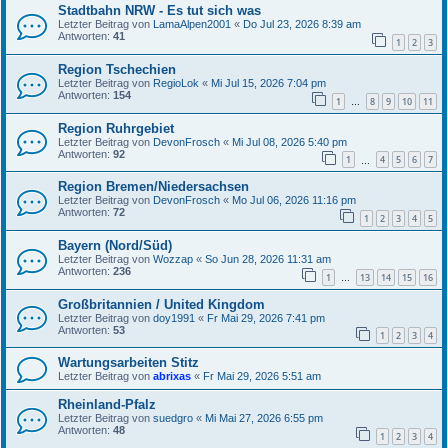
Stadtbahn NRW - Es tut sich was
Letzter Beitrag von
LamaAlpen2001
«
Do Jul 23, 2026 8:39 am
Antworten:
41
1
2
3
Region Tschechien
Letzter Beitrag von
RegioLok
«
Mi Jul 15, 2026 7:04 pm
Antworten:
154
1
8
9
10
11
…
Region Ruhrgebiet
Letzter Beitrag von
DevonFrosch
«
Mi Jul 08, 2026 5:40 pm
Antworten:
92
1
4
5
6
7
…
Region Bremen/Niedersachsen
Letzter Beitrag von
DevonFrosch
«
Mo Jul 06, 2026 11:16 pm
Antworten:
72
1
2
3
4
5
Bayern (Nord/Süd)
Letzter Beitrag von
Wozzap
«
So Jun 28, 2026 11:31 am
Antworten:
236
1
13
14
15
16
…
Großbritannien / United Kingdom
Letzter Beitrag von
doy1991
«
Fr Mai 29, 2026 7:41 pm
Antworten:
53
1
2
3
4
Wartungsarbeiten Stitz
Letzter Beitrag von
abrixas
«
Fr Mai 29, 2026 5:51 am
Rheinland-Pfalz
Letzter Beitrag von
suedgro
«
Mi Mai 27, 2026 6:55 pm
Antworten:
48
1
2
3
4