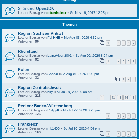
STS und OpenJDK
Letzter Beitrag von
oberrheiner
«
So Nov 19, 2017 12:25 pm
Themen
Region Sachsen-Anhalt
Letzter Beitrag von
Fdl HHB
«
Mo Aug 03, 2026 4:37 pm
Antworten:
90
1
4
5
6
7
…
Rheinland
Letzter Beitrag von
LamaAlpen2001
«
So Aug 02, 2026 8:24 pm
Antworten:
92
1
4
5
6
7
…
Polen
Letzter Beitrag von
Speedi
«
Sa Aug 01, 2026 1:06 pm
Antworten:
32
1
2
3
Region Zentralschweiz
Letzter Beitrag von
billy
«
Mi Jul 29, 2026 9:09 pm
Antworten:
218
1
12
13
14
15
…
Region: Baden-Württemberg
Letzter Beitrag von
PhilippK
«
Mo Jul 27, 2026 9:25 pm
Antworten:
125
1
6
7
8
9
…
Frankreich
Letzter Beitrag von
mb1403
«
So Jul 26, 2026 4:54 pm
Antworten:
106
1
5
6
7
8
…