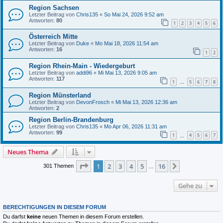
Region Sachsen
Letzter Beitrag von
Chris135
«
So Mai 24, 2026 9:52 am
Antworten:
80
1
2
3
4
5
6
Österreich Mitte
Letzter Beitrag von
Duke
«
Mo Mai 18, 2026 11:54 am
Antworten:
16
1
2
Region Rhein-Main - Wiedergeburt
Letzter Beitrag von
addi96
«
Mi Mai 13, 2026 9:05 am
Antworten:
117
1
5
6
7
8
…
Region Münsterland
Letzter Beitrag von
DevonFrosch
«
Mi Mai 13, 2026 12:36 am
Antworten:
2
Region Berlin-Brandenburg
Letzter Beitrag von
Chris135
«
Mo Apr 06, 2026 11:31 am
Antworten:
99
1
4
5
6
7
…
Neues Thema
Seite
1
von
16
1
2
3
4
5
16
Nächste
301 Themen
…
Gehe zu
BERECHTIGUNGEN IN DIESEM FORUM
Du darfst
keine
neuen Themen in diesem Forum erstellen.