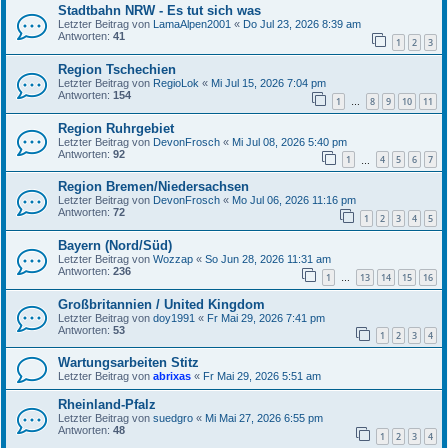
Stadtbahn NRW - Es tut sich was
Letzter Beitrag von
LamaAlpen2001
«
Do Jul 23, 2026 8:39 am
Antworten:
41
1
2
3
Region Tschechien
Letzter Beitrag von
RegioLok
«
Mi Jul 15, 2026 7:04 pm
Antworten:
154
1
8
9
10
11
…
Region Ruhrgebiet
Letzter Beitrag von
DevonFrosch
«
Mi Jul 08, 2026 5:40 pm
Antworten:
92
1
4
5
6
7
…
Region Bremen/Niedersachsen
Letzter Beitrag von
DevonFrosch
«
Mo Jul 06, 2026 11:16 pm
Antworten:
72
1
2
3
4
5
Bayern (Nord/Süd)
Letzter Beitrag von
Wozzap
«
So Jun 28, 2026 11:31 am
Antworten:
236
1
13
14
15
16
…
Großbritannien / United Kingdom
Letzter Beitrag von
doy1991
«
Fr Mai 29, 2026 7:41 pm
Antworten:
53
1
2
3
4
Wartungsarbeiten Stitz
Letzter Beitrag von
abrixas
«
Fr Mai 29, 2026 5:51 am
Rheinland-Pfalz
Letzter Beitrag von
suedgro
«
Mi Mai 27, 2026 6:55 pm
Antworten:
48
1
2
3
4