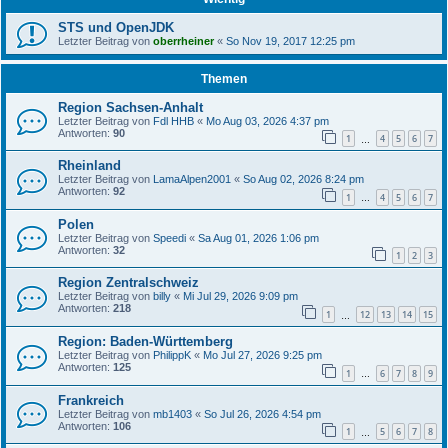
STS und OpenJDK
Letzter Beitrag von
oberrheiner
«
So Nov 19, 2017 12:25 pm
Themen
Region Sachsen-Anhalt
Letzter Beitrag von
Fdl HHB
«
Mo Aug 03, 2026 4:37 pm
Antworten:
90
1
4
5
6
7
…
Rheinland
Letzter Beitrag von
LamaAlpen2001
«
So Aug 02, 2026 8:24 pm
Antworten:
92
1
4
5
6
7
…
Polen
Letzter Beitrag von
Speedi
«
Sa Aug 01, 2026 1:06 pm
Antworten:
32
1
2
3
Region Zentralschweiz
Letzter Beitrag von
billy
«
Mi Jul 29, 2026 9:09 pm
Antworten:
218
1
12
13
14
15
…
Region: Baden-Württemberg
Letzter Beitrag von
PhilippK
«
Mo Jul 27, 2026 9:25 pm
Antworten:
125
1
6
7
8
9
…
Frankreich
Letzter Beitrag von
mb1403
«
So Jul 26, 2026 4:54 pm
Antworten:
106
1
5
6
7
8
…