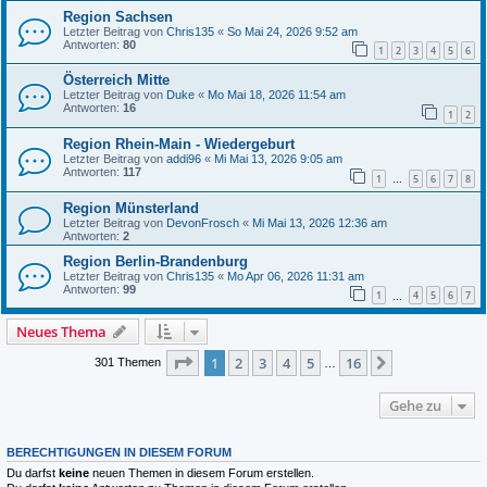
Region Sachsen
Letzter Beitrag von
Chris135
«
So Mai 24, 2026 9:52 am
Antworten:
80
1
2
3
4
5
6
Österreich Mitte
Letzter Beitrag von
Duke
«
Mo Mai 18, 2026 11:54 am
Antworten:
16
1
2
Region Rhein-Main - Wiedergeburt
Letzter Beitrag von
addi96
«
Mi Mai 13, 2026 9:05 am
Antworten:
117
1
5
6
7
8
…
Region Münsterland
Letzter Beitrag von
DevonFrosch
«
Mi Mai 13, 2026 12:36 am
Antworten:
2
Region Berlin-Brandenburg
Letzter Beitrag von
Chris135
«
Mo Apr 06, 2026 11:31 am
Antworten:
99
1
4
5
6
7
…
Neues Thema
Seite
1
von
16
1
2
3
4
5
16
Nächste
301 Themen
…
Gehe zu
BERECHTIGUNGEN IN DIESEM FORUM
Du darfst
keine
neuen Themen in diesem Forum erstellen.