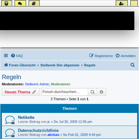
Forum
FAQ
Registrieren
Anmelden
S
Foren-Übersicht
Stellwerk-Sim allgemein
Regeln
u
Regeln
c
Moderatoren:
Stellwerk-Admin
,
Moderatoren
h
Suche
Erweiterte Suche
Neues Thema
e
3 Themen • Seite
1
von
1
Themen
Netikette
Letzter Beitrag von
js
«
Do Jul 30, 2009 12:06 pm
Datenschutzrichtlinie
Letzter Beitrag von
abrixas
«
So Feb 01, 2009 4:44 pm