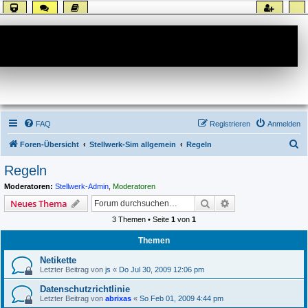
Forum
FAQ
Registrieren
Anmelden
S
Foren-Übersicht
Stellwerk-Sim allgemein
Regeln
u
Regeln
c
Moderatoren:
Stellwerk-Admin
,
Moderatoren
h
Suche
Erweiterte Suche
Neues Thema
e
3 Themen • Seite
1
von
1
Themen
Netikette
Letzter Beitrag von
js
«
Do Jul 30, 2009 12:06 pm
Datenschutzrichtlinie
Letzter Beitrag von
abrixas
«
So Feb 01, 2009 4:44 pm