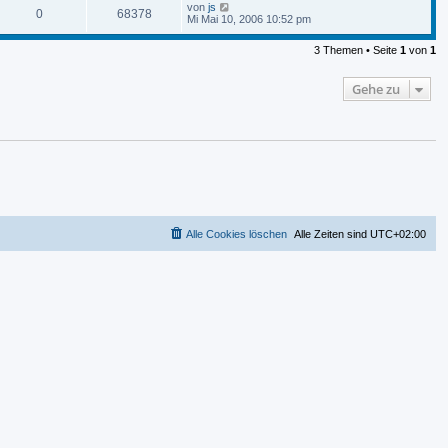
von
js
0
68378
Mi Mai 10, 2006 10:52 pm
3 Themen • Seite
1
von
1
Gehe zu
Alle Cookies löschen
Alle Zeiten sind
UTC+02:00