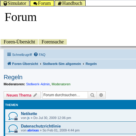
Simulator
Forum
Handbuch
Forum
Foren-Übersicht
Forensuche
Schnellzugriff
FAQ
Foren-Übersicht
Stellwerk-Sim allgemein
Regeln
Regeln
Moderatoren:
Stellwerk-Admin
,
Moderatoren
Suche
Erweiterte Suche
Neues Thema
THEMEN
Netikette
von
js
»
Do Jul 30, 2009 12:06 pm
Datenschutzrichtlinie
von
abrixas
»
So Feb 01, 2009 4:44 pm