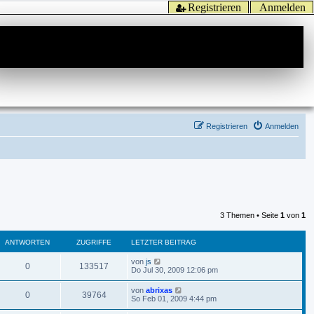
Registrieren
Anmelden
Registrieren
Anmelden
3 Themen • Seite
1
von
1
ANTWORTEN
ZUGRIFFE
LETZTER BEITRAG
von
js
0
133517
Do Jul 30, 2009 12:06 pm
von
abrixas
0
39764
So Feb 01, 2009 4:44 pm