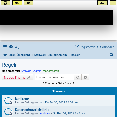
Forum
FAQ
Registrieren
Anmelden
S
Foren-Übersicht
Stellwerk-Sim allgemein
Regeln
u
Regeln
c
Moderatoren:
Stellwerk-Admin
,
Moderatoren
h
Suche
Erweiterte Suche
Neues Thema
e
3 Themen • Seite
1
von
1
Themen
Netikette
Letzter Beitrag von
js
«
Do Jul 30, 2009 12:06 pm
Datenschutzrichtlinie
Letzter Beitrag von
abrixas
«
So Feb 01, 2009 4:44 pm