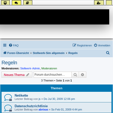
Forum
FAQ
Registrieren
Anmelden
S
Foren-Übersicht
Stellwerk-Sim allgemein
Regeln
u
Regeln
c
Moderatoren:
Stellwerk-Admin
,
Moderatoren
h
Suche
Erweiterte Suche
Neues Thema
e
3 Themen • Seite
1
von
1
Themen
Netikette
Letzter Beitrag von
js
«
Do Jul 30, 2009 12:06 pm
Datenschutzrichtlinie
Letzter Beitrag von
abrixas
«
So Feb 01, 2009 4:44 pm