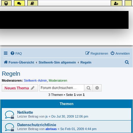
Forum
FAQ
Registrieren
Anmelden
S
Foren-Übersicht
Stellwerk-Sim allgemein
Regeln
u
Regeln
c
Moderatoren:
Stellwerk-Admin
,
Moderatoren
h
Suche
Erweiterte Suche
Neues Thema
e
3 Themen • Seite
1
von
1
Themen
Netikette
Letzter Beitrag von
js
«
Do Jul 30, 2009 12:06 pm
Datenschutzrichtlinie
Letzter Beitrag von
abrixas
«
So Feb 01, 2009 4:44 pm