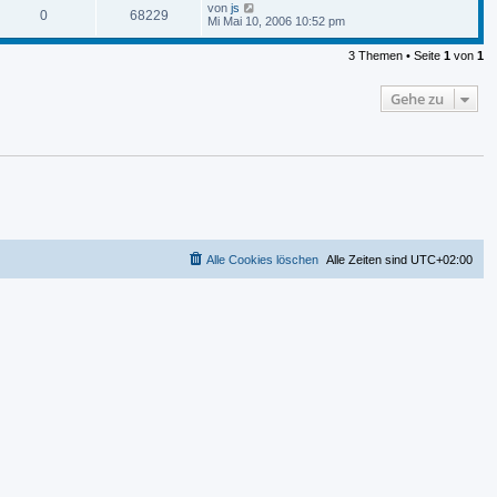
von
js
0
68229
Mi Mai 10, 2006 10:52 pm
3 Themen • Seite
1
von
1
Gehe zu
Alle Cookies löschen
Alle Zeiten sind
UTC+02:00