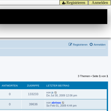
Registrieren
Anmelden
Registrieren
Anmelden
3 Themen • Seite
1
von
1
ANTWORTEN
ZUGRIFFE
LETZTER BEITRAG
von
js
0
133233
Do Jul 30, 2009 12:06 pm
von
abrixas
0
39636
So Feb 01, 2009 4:44 pm