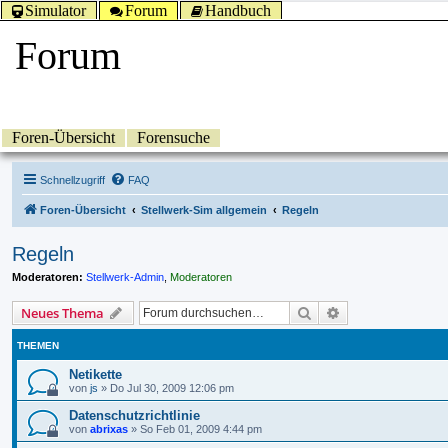
Simulator
Forum
Handbuch
Forum
Foren-Übersicht
Forensuche
Schnellzugriff
FAQ
Foren-Übersicht
Stellwerk-Sim allgemein
Regeln
Regeln
Moderatoren:
Stellwerk-Admin
,
Moderatoren
Suche
Erweiterte Suche
Neues Thema
THEMEN
Netikette
von
js
»
Do Jul 30, 2009 12:06 pm
Datenschutzrichtlinie
von
abrixas
»
So Feb 01, 2009 4:44 pm