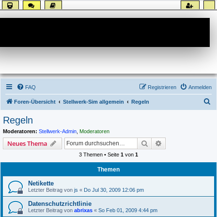
Forum
FAQ
Registrieren
Anmelden
S
Foren-Übersicht
Stellwerk-Sim allgemein
Regeln
u
Regeln
c
Moderatoren:
Stellwerk-Admin
,
Moderatoren
h
Suche
Erweiterte Suche
Neues Thema
e
3 Themen • Seite
1
von
1
Themen
Netikette
Letzter Beitrag von
js
«
Do Jul 30, 2009 12:06 pm
Datenschutzrichtlinie
Letzter Beitrag von
abrixas
«
So Feb 01, 2009 4:44 pm