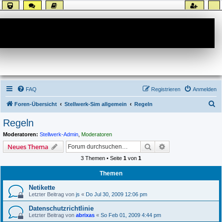
Forum
FAQ
Registrieren
Anmelden
S
Foren-Übersicht
Stellwerk-Sim allgemein
Regeln
u
Regeln
c
Moderatoren:
Stellwerk-Admin
,
Moderatoren
h
Suche
Erweiterte Suche
Neues Thema
e
3 Themen • Seite
1
von
1
Themen
Netikette
Letzter Beitrag von
js
«
Do Jul 30, 2009 12:06 pm
Datenschutzrichtlinie
Letzter Beitrag von
abrixas
«
So Feb 01, 2009 4:44 pm