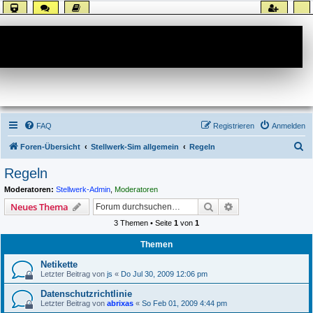
Forum
FAQ
Registrieren
Anmelden
S
Foren-Übersicht
Stellwerk-Sim allgemein
Regeln
u
Regeln
c
Moderatoren:
Stellwerk-Admin
,
Moderatoren
h
Suche
Erweiterte Suche
Neues Thema
e
3 Themen • Seite
1
von
1
Themen
Netikette
Letzter Beitrag von
js
«
Do Jul 30, 2009 12:06 pm
Datenschutzrichtlinie
Letzter Beitrag von
abrixas
«
So Feb 01, 2009 4:44 pm