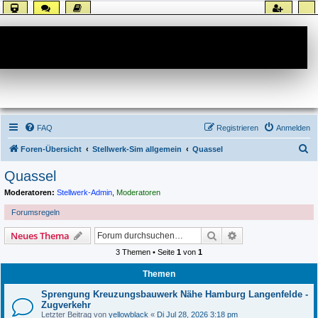
Forum
FAQ
Registrieren
Anmelden
S
Foren-Übersicht
Stellwerk-Sim allgemein
Quassel
u
Quassel
c
Moderatoren:
Stellwerk-Admin
,
Moderatoren
h
Forumsregeln
e
Suche
Erweiterte Suche
Neues Thema
3 Themen • Seite
1
von
1
Themen
Sprengung Kreuzungsbauwerk Nähe Hamburg Langenfelde -
Zugverkehr
Letzter Beitrag von
yellowblack
«
Di Jul 28, 2026 3:18 pm