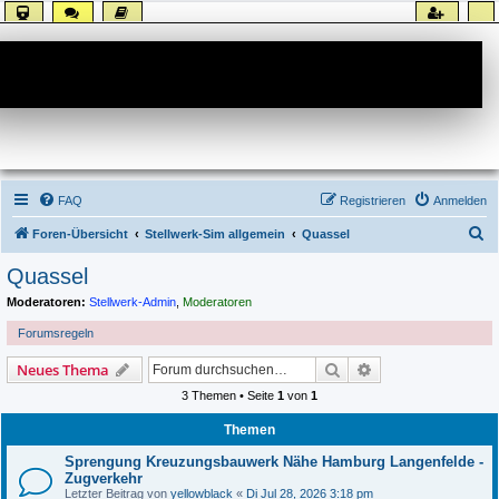
Forum
FAQ
Registrieren
Anmelden
S
Foren-Übersicht
Stellwerk-Sim allgemein
Quassel
u
Quassel
c
Moderatoren:
Stellwerk-Admin
,
Moderatoren
h
Forumsregeln
e
Suche
Erweiterte Suche
Neues Thema
3 Themen • Seite
1
von
1
Themen
Sprengung Kreuzungsbauwerk Nähe Hamburg Langenfelde -
Zugverkehr
Letzter Beitrag von
yellowblack
«
Di Jul 28, 2026 3:18 pm