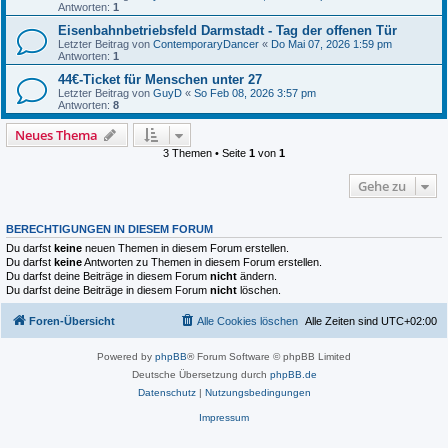
Antworten:
1
Eisenbahnbetriebsfeld Darmstadt - Tag der offenen Tür
Letzter Beitrag von
ContemporaryDancer
«
Do Mai 07, 2026 1:59 pm
Antworten:
1
44€-Ticket für Menschen unter 27
Letzter Beitrag von
GuyD
«
So Feb 08, 2026 3:57 pm
Antworten:
8
Neues Thema
3 Themen • Seite
1
von
1
Gehe zu
BERECHTIGUNGEN IN DIESEM FORUM
Du darfst
keine
neuen Themen in diesem Forum erstellen.
Du darfst
keine
Antworten zu Themen in diesem Forum erstellen.
Du darfst deine Beiträge in diesem Forum
nicht
ändern.
Du darfst deine Beiträge in diesem Forum
nicht
löschen.
Foren-Übersicht
Alle Cookies löschen
Alle Zeiten sind
UTC+02:00
Powered by
phpBB
® Forum Software © phpBB Limited
Deutsche Übersetzung durch
phpBB.de
Datenschutz
|
Nutzungsbedingungen
Impressum