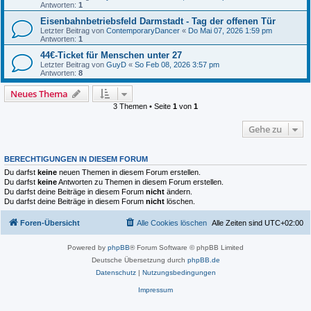
Antworten:
1
Eisenbahnbetriebsfeld Darmstadt - Tag der offenen Tür
Letzter Beitrag von
ContemporaryDancer
«
Do Mai 07, 2026 1:59 pm
Antworten:
1
44€-Ticket für Menschen unter 27
Letzter Beitrag von
GuyD
«
So Feb 08, 2026 3:57 pm
Antworten:
8
Neues Thema
3 Themen • Seite
1
von
1
Gehe zu
BERECHTIGUNGEN IN DIESEM FORUM
Du darfst
keine
neuen Themen in diesem Forum erstellen.
Du darfst
keine
Antworten zu Themen in diesem Forum erstellen.
Du darfst deine Beiträge in diesem Forum
nicht
ändern.
Du darfst deine Beiträge in diesem Forum
nicht
löschen.
Foren-Übersicht
Alle Cookies löschen
Alle Zeiten sind
UTC+02:00
Powered by
phpBB
® Forum Software © phpBB Limited
Deutsche Übersetzung durch
phpBB.de
Datenschutz
|
Nutzungsbedingungen
Impressum