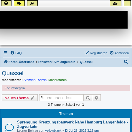
Forum
FAQ
Registrieren
Anmelden
S
Foren-Übersicht
Stellwerk-Sim allgemein
Quassel
u
Quassel
c
Moderatoren:
Stellwerk-Admin
,
Moderatoren
h
Forumsregeln
e
Suche
Erweiterte Suche
Neues Thema
3 Themen • Seite
1
von
1
Themen
Sprengung Kreuzungsbauwerk Nähe Hamburg Langenfelde -
Zugverkehr
Letzter Beitrag von
yellowblack
«
Di Jul 28, 2026 3:18 pm