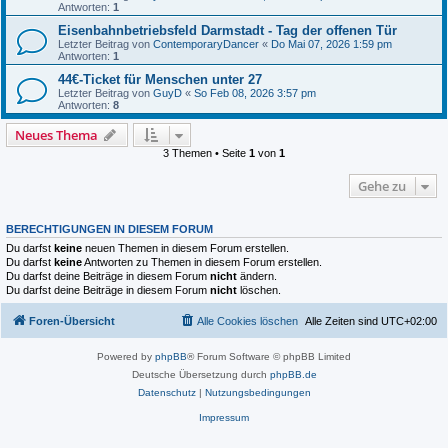
Antworten:
1
Eisenbahnbetriebsfeld Darmstadt - Tag der offenen Tür
Letzter Beitrag von
ContemporaryDancer
«
Do Mai 07, 2026 1:59 pm
Antworten:
1
44€-Ticket für Menschen unter 27
Letzter Beitrag von
GuyD
«
So Feb 08, 2026 3:57 pm
Antworten:
8
Neues Thema
3 Themen • Seite
1
von
1
Gehe zu
BERECHTIGUNGEN IN DIESEM FORUM
Du darfst
keine
neuen Themen in diesem Forum erstellen.
Du darfst
keine
Antworten zu Themen in diesem Forum erstellen.
Du darfst deine Beiträge in diesem Forum
nicht
ändern.
Du darfst deine Beiträge in diesem Forum
nicht
löschen.
Foren-Übersicht
Alle Cookies löschen
Alle Zeiten sind
UTC+02:00
Powered by
phpBB
® Forum Software © phpBB Limited
Deutsche Übersetzung durch
phpBB.de
Datenschutz
|
Nutzungsbedingungen
Impressum