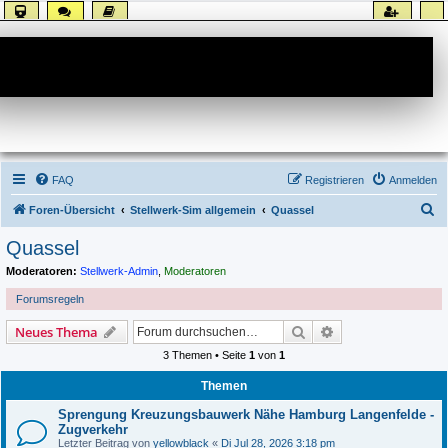
Forum
FAQ
Registrieren
Anmelden
S
Foren-Übersicht
Stellwerk-Sim allgemein
Quassel
u
Quassel
c
Moderatoren:
Stellwerk-Admin
,
Moderatoren
h
Forumsregeln
e
Suche
Erweiterte Suche
Neues Thema
3 Themen • Seite
1
von
1
Themen
Sprengung Kreuzungsbauwerk Nähe Hamburg Langenfelde -
Zugverkehr
Letzter Beitrag von
yellowblack
«
Di Jul 28, 2026 3:18 pm