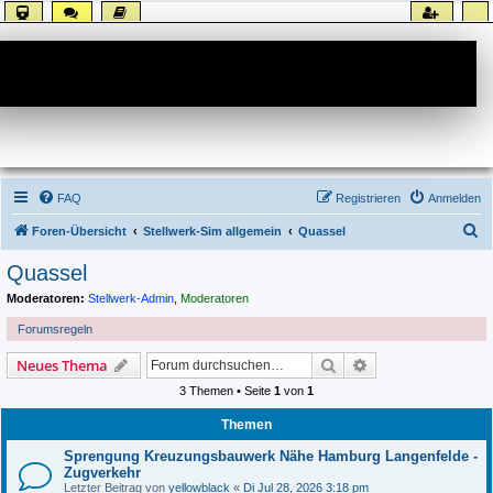
Forum
FAQ
Registrieren
Anmelden
S
Foren-Übersicht
Stellwerk-Sim allgemein
Quassel
u
Quassel
c
Moderatoren:
Stellwerk-Admin
,
Moderatoren
h
Forumsregeln
e
Suche
Erweiterte Suche
Neues Thema
3 Themen • Seite
1
von
1
Themen
Sprengung Kreuzungsbauwerk Nähe Hamburg Langenfelde -
Zugverkehr
Letzter Beitrag von
yellowblack
«
Di Jul 28, 2026 3:18 pm