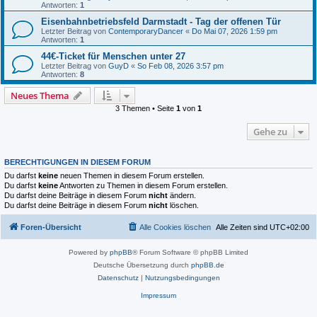
Antworten:
1
Eisenbahnbetriebsfeld Darmstadt - Tag der offenen Tür
Letzter Beitrag von
ContemporaryDancer
«
Do Mai 07, 2026 1:59 pm
Antworten:
1
44€-Ticket für Menschen unter 27
Letzter Beitrag von
GuyD
«
So Feb 08, 2026 3:57 pm
Antworten:
8
Neues Thema
3 Themen • Seite
1
von
1
Gehe zu
BERECHTIGUNGEN IN DIESEM FORUM
Du darfst
keine
neuen Themen in diesem Forum erstellen.
Du darfst
keine
Antworten zu Themen in diesem Forum erstellen.
Du darfst deine Beiträge in diesem Forum
nicht
ändern.
Du darfst deine Beiträge in diesem Forum
nicht
löschen.
Foren-Übersicht
Alle Cookies löschen
Alle Zeiten sind
UTC+02:00
Powered by
phpBB
® Forum Software © phpBB Limited
Deutsche Übersetzung durch
phpBB.de
Datenschutz
|
Nutzungsbedingungen
Impressum