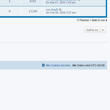
1
4241
Do Mai 07, 2026 1:59 pm
von
GuyD
8
11190
So Feb 08, 2026 3:57 pm
3 Themen • Seite
1
von
1
Gehe zu
Alle Cookies löschen
Alle Zeiten sind
UTC+02:00