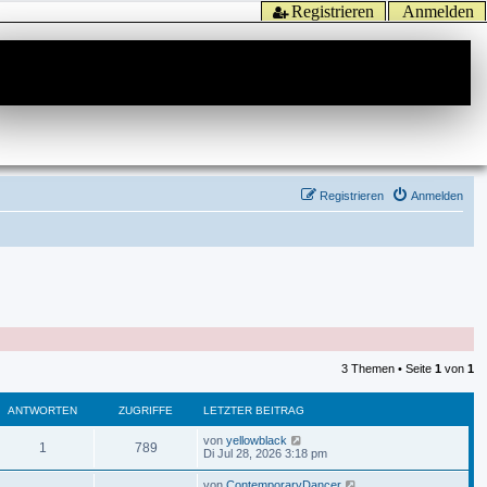
Registrieren
Anmelden
Registrieren
Anmelden
3 Themen • Seite
1
von
1
ANTWORTEN
ZUGRIFFE
LETZTER BEITRAG
von
yellowblack
1
789
Di Jul 28, 2026 3:18 pm
von
ContemporaryDancer