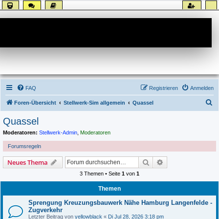
Forum
FAQ
Registrieren
Anmelden
S
Foren-Übersicht
Stellwerk-Sim allgemein
Quassel
u
Quassel
c
Moderatoren:
Stellwerk-Admin
,
Moderatoren
h
Forumsregeln
e
Suche
Erweiterte Suche
Neues Thema
3 Themen • Seite
1
von
1
Themen
Sprengung Kreuzungsbauwerk Nähe Hamburg Langenfelde -
Zugverkehr
Letzter Beitrag von
yellowblack
«
Di Jul 28, 2026 3:18 pm