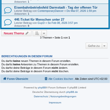
Antworten:
1
Eisenbahnbetriebsfeld Darmstadt - Tag der offenen Tür
Letzter Beitrag von
ContemporaryDancer
«
Do Mai 07, 2026 1:59 pm
Antworten:
1
44€-Ticket für Menschen unter 27
Letzter Beitrag von
GuyD
«
So Feb 08, 2026 3:57 pm
Antworten:
8
Neues Thema
3 Themen • Seite
1
von
1
Gehe zu
BERECHTIGUNGEN IN DIESEM FORUM
Du darfst
keine
neuen Themen in diesem Forum erstellen.
Du darfst
keine
Antworten zu Themen in diesem Forum erstellen.
Du darfst deine Beiträge in diesem Forum
nicht
ändern.
Du darfst deine Beiträge in diesem Forum
nicht
löschen.
Foren-Übersicht
Alle Cookies löschen
Alle Zeiten sind
UTC+02:00
Powered by
phpBB
® Forum Software © phpBB Limited
Deutsche Übersetzung durch
phpBB.de
Datenschutz
|
Nutzungsbedingungen
Impressum