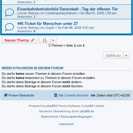
Antworten:
1
Eisenbahnbetriebsfeld Darmstadt - Tag der offenen Tür
Letzter Beitrag von
ContemporaryDancer
«
Do Mai 07, 2026 1:59 pm
Antworten:
1
44€-Ticket für Menschen unter 27
Letzter Beitrag von
GuyD
«
So Feb 08, 2026 3:57 pm
Antworten:
8
Neues Thema
3 Themen • Seite
1
von
1
Gehe zu
BERECHTIGUNGEN IN DIESEM FORUM
Du darfst
keine
neuen Themen in diesem Forum erstellen.
Du darfst
keine
Antworten zu Themen in diesem Forum erstellen.
Du darfst deine Beiträge in diesem Forum
nicht
ändern.
Du darfst deine Beiträge in diesem Forum
nicht
löschen.
Foren-Übersicht
Alle Cookies löschen
Alle Zeiten sind
UTC+02:00
Powered by
phpBB
® Forum Software © phpBB Limited
Deutsche Übersetzung durch
phpBB.de
Datenschutz
|
Nutzungsbedingungen
Impressum