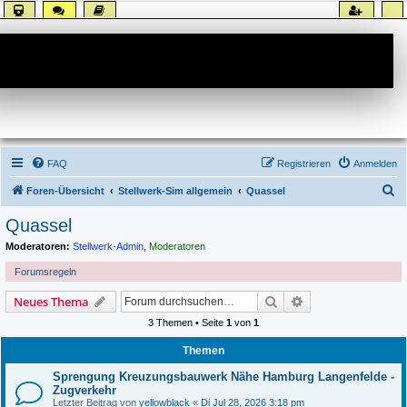
Forum
FAQ
Registrieren
Anmelden
S
Foren-Übersicht
Stellwerk-Sim allgemein
Quassel
u
Quassel
c
Moderatoren:
Stellwerk-Admin
,
Moderatoren
h
Forumsregeln
e
Suche
Erweiterte Suche
Neues Thema
3 Themen • Seite
1
von
1
Themen
Sprengung Kreuzungsbauwerk Nähe Hamburg Langenfelde -
Zugverkehr
Letzter Beitrag von
yellowblack
«
Di Jul 28, 2026 3:18 pm