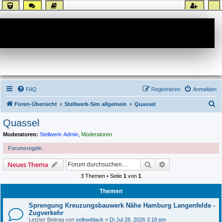
Forum
FAQ
Registrieren
Anmelden
S
Foren-Übersicht
Stellwerk-Sim allgemein
Quassel
u
Quassel
c
Moderatoren:
Stellwerk-Admin
,
Moderatoren
h
Forumsregeln
e
Suche
Erweiterte Suche
Neues Thema
3 Themen • Seite
1
von
1
Themen
Sprengung Kreuzungsbauwerk Nähe Hamburg Langenfelde -
Zugverkehr
Letzter Beitrag von
yellowblack
«
Di Jul 28, 2026 3:18 pm