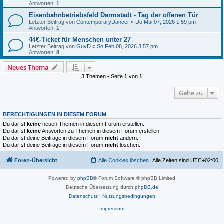
Antworten:
1
Eisenbahnbetriebsfeld Darmstadt - Tag der offenen Tür
Letzter Beitrag von
ContemporaryDancer
«
Do Mai 07, 2026 1:59 pm
Antworten:
1
44€-Ticket für Menschen unter 27
Letzter Beitrag von
GuyD
«
So Feb 08, 2026 3:57 pm
Antworten:
8
Neues Thema
3 Themen • Seite
1
von
1
Gehe zu
BERECHTIGUNGEN IN DIESEM FORUM
Du darfst
keine
neuen Themen in diesem Forum erstellen.
Du darfst
keine
Antworten zu Themen in diesem Forum erstellen.
Du darfst deine Beiträge in diesem Forum
nicht
ändern.
Du darfst deine Beiträge in diesem Forum
nicht
löschen.
Foren-Übersicht
Alle Cookies löschen
Alle Zeiten sind
UTC+02:00
Powered by
phpBB
® Forum Software © phpBB Limited
Deutsche Übersetzung durch
phpBB.de
Datenschutz
|
Nutzungsbedingungen
Impressum