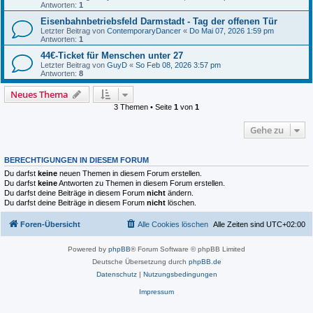
Antworten:
1
Eisenbahnbetriebsfeld Darmstadt - Tag der offenen Tür
Letzter Beitrag von
ContemporaryDancer
«
Do Mai 07, 2026 1:59 pm
Antworten:
1
44€-Ticket für Menschen unter 27
Letzter Beitrag von
GuyD
«
So Feb 08, 2026 3:57 pm
Antworten:
8
Neues Thema
3 Themen • Seite
1
von
1
Gehe zu
BERECHTIGUNGEN IN DIESEM FORUM
Du darfst
keine
neuen Themen in diesem Forum erstellen.
Du darfst
keine
Antworten zu Themen in diesem Forum erstellen.
Du darfst deine Beiträge in diesem Forum
nicht
ändern.
Du darfst deine Beiträge in diesem Forum
nicht
löschen.
Foren-Übersicht
Alle Cookies löschen
Alle Zeiten sind
UTC+02:00
Powered by
phpBB
® Forum Software © phpBB Limited
Deutsche Übersetzung durch
phpBB.de
Datenschutz
|
Nutzungsbedingungen
Impressum