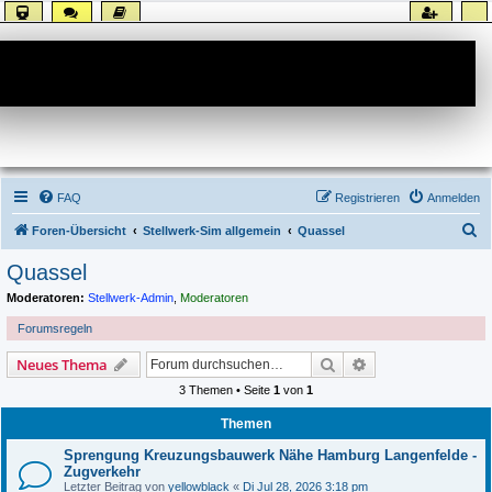
Forum
FAQ
Registrieren
Anmelden
S
Foren-Übersicht
Stellwerk-Sim allgemein
Quassel
u
Quassel
c
Moderatoren:
Stellwerk-Admin
,
Moderatoren
h
Forumsregeln
e
Suche
Erweiterte Suche
Neues Thema
3 Themen • Seite
1
von
1
Themen
Sprengung Kreuzungsbauwerk Nähe Hamburg Langenfelde -
Zugverkehr
Letzter Beitrag von
yellowblack
«
Di Jul 28, 2026 3:18 pm