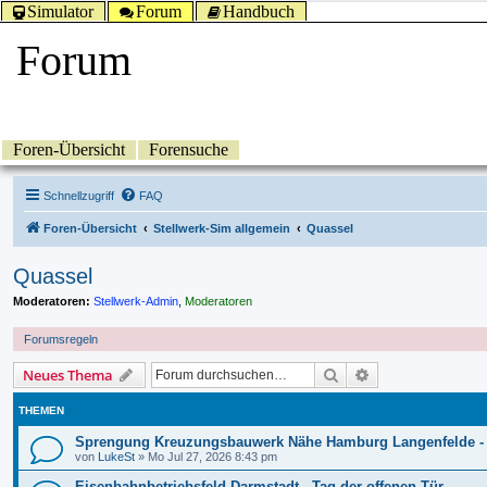
Simulator
Forum
Handbuch
Forum
Foren-Übersicht
Forensuche
Schnellzugriff
FAQ
Foren-Übersicht
Stellwerk-Sim allgemein
Quassel
Quassel
Moderatoren:
Stellwerk-Admin
,
Moderatoren
Forumsregeln
Suche
Erweiterte Suche
Neues Thema
THEMEN
Sprengung Kreuzungsbauwerk Nähe Hamburg Langenfelde -
von
LukeSt
»
Mo Jul 27, 2026 8:43 pm
Eisenbahnbetriebsfeld Darmstadt - Tag der offenen Tür