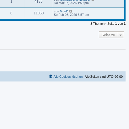
1
4135
Do Mai 07, 2026 1:59 pm
von
GuyD
8
11060
So Feb 08, 2026 3:57 pm
3 Themen • Seite
1
von
1
Gehe zu
Alle Cookies löschen
Alle Zeiten sind
UTC+02:00