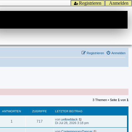
Registrieren
Anmelden
Registrieren
Anmelden
3 Themen • Seite
1
von
1
ANTWORTEN
ZUGRIFFE
LETZTER BEITRAG
von
yellowblack
1
717
Di Jul 28, 2026 3:18 pm
von
ContemporaryDancer