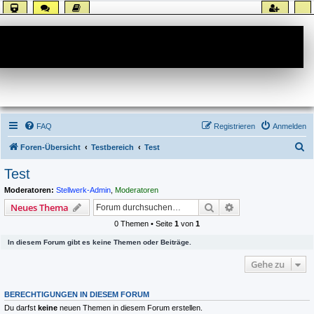
Forum
FAQ
Registrieren
Anmelden
S
Foren-Übersicht
Testbereich
Test
u
Test
c
Moderatoren:
Stellwerk-Admin
,
Moderatoren
h
Suche
Erweiterte Suche
Neues Thema
e
0 Themen • Seite
1
von
1
In diesem Forum gibt es keine Themen oder Beiträge.
Gehe zu
BERECHTIGUNGEN IN DIESEM FORUM
Du darfst
keine
neuen Themen in diesem Forum erstellen.