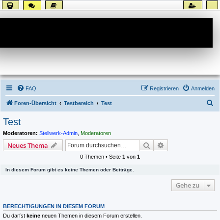
Forum
FAQ
Registrieren
Anmelden
S
Foren-Übersicht
Testbereich
Test
u
Test
c
Moderatoren:
Stellwerk-Admin
,
Moderatoren
h
Suche
Erweiterte Suche
Neues Thema
e
0 Themen • Seite
1
von
1
In diesem Forum gibt es keine Themen oder Beiträge.
Gehe zu
BERECHTIGUNGEN IN DIESEM FORUM
Du darfst
keine
neuen Themen in diesem Forum erstellen.