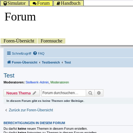
Simulator
Forum
Handbuch
Forum
Foren-Übersicht
Forensuche
Schnellzugriff
FAQ
Foren-Übersicht
Testbereich
Test
Test
Moderatoren:
Stellwerk-Admin
,
Moderatoren
Suche
Erweiterte Suche
Neues Thema
In diesem Forum gibt es keine Themen oder Beiträge.
Zurück zur Foren-Übersicht
BERECHTIGUNGEN IN DIESEM FORUM
Du darfst
keine
neuen Themen in diesem Forum erstellen.
Du darfst
keine
Antworten zu Themen in diesem Forum erstellen.