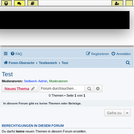
Forum
FAQ
Registrieren
Anmelden
S
Foren-Übersicht
Testbereich
Test
u
Test
c
Moderatoren:
Stellwerk-Admin
,
Moderatoren
h
Suche
Erweiterte Suche
Neues Thema
e
0 Themen • Seite
1
von
1
In diesem Forum gibt es keine Themen oder Beiträge.
Gehe zu
BERECHTIGUNGEN IN DIESEM FORUM
Du darfst
keine
neuen Themen in diesem Forum erstellen.