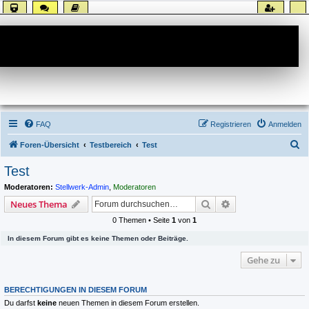
Forum
FAQ
Registrieren
Anmelden
S
Foren-Übersicht
Testbereich
Test
u
Test
c
Moderatoren:
Stellwerk-Admin
,
Moderatoren
h
Suche
Erweiterte Suche
Neues Thema
e
0 Themen • Seite
1
von
1
In diesem Forum gibt es keine Themen oder Beiträge.
Gehe zu
BERECHTIGUNGEN IN DIESEM FORUM
Du darfst
keine
neuen Themen in diesem Forum erstellen.