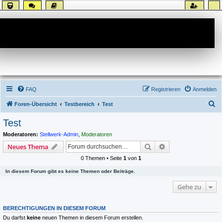
Forum
FAQ
Registrieren
Anmelden
S
Foren-Übersicht
Testbereich
Test
u
Test
c
Moderatoren:
Stellwerk-Admin
,
Moderatoren
h
Suche
Erweiterte Suche
Neues Thema
e
0 Themen • Seite
1
von
1
In diesem Forum gibt es keine Themen oder Beiträge.
Gehe zu
BERECHTIGUNGEN IN DIESEM FORUM
Du darfst
keine
neuen Themen in diesem Forum erstellen.