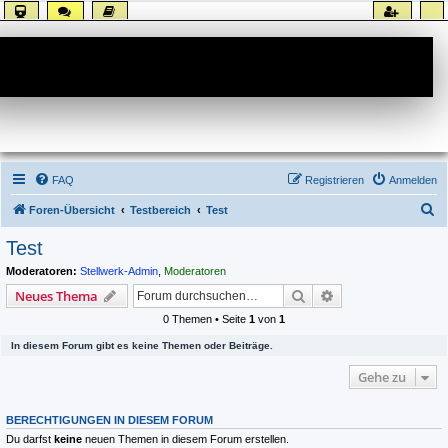
Forum
FAQ
Registrieren
Anmelden
S
Foren-Übersicht
Testbereich
Test
u
Test
c
Moderatoren:
Stellwerk-Admin
,
Moderatoren
h
Suche
Erweiterte Suche
Neues Thema
e
0 Themen • Seite
1
von
1
In diesem Forum gibt es keine Themen oder Beiträge.
Gehe zu
BERECHTIGUNGEN IN DIESEM FORUM
Du darfst
keine
neuen Themen in diesem Forum erstellen.