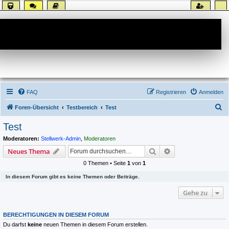
Forum
FAQ
Registrieren
Anmelden
S
Foren-Übersicht
Testbereich
Test
u
Test
c
Moderatoren:
Stellwerk-Admin
,
Moderatoren
h
Suche
Erweiterte Suche
Neues Thema
e
0 Themen • Seite
1
von
1
In diesem Forum gibt es keine Themen oder Beiträge.
Gehe zu
BERECHTIGUNGEN IN DIESEM FORUM
Du darfst
keine
neuen Themen in diesem Forum erstellen.