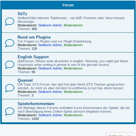
Forum
StiTz
StellwerkSim internes Telefonnetz - via VoIP, Festnetz oder Voice-Instant-
Messenger.
Moderatoren:
Stellwerk-Admin
,
Moderatoren
Themen:
465
Rund um Plugins
Für Fragen zu Plugins und zur Plugin-Entwicklung.
Moderatoren:
Stellwerk-Admin
,
Moderatoren
Themen:
120
English Support
Q&A forum. Please write all articles in english. Warning: you might get faster
responses when writing in geman in one of the german forums.
Moderatoren:
Stellwerk-Admin
,
Moderatoren
Themen:
95
Quassel
Off-Topic STS-Forum, hier darf frei über Nicht-STS-Themen gesprochen
werden. Je mehr es aber mit dem Grundthema zu tun hat, desto besser.
Moderatoren:
Stellwerk-Admin
,
Moderatoren
Themen:
3
Spielerkommentare
Die Beiträge dieses Forums enthalten kurze Kommentare der Spieler, die sie
nach Beendigung eines Online-Spiels anonym eingeben können.
Moderatoren:
Stellwerk-Admin
,
Moderatoren
Themen:
1420