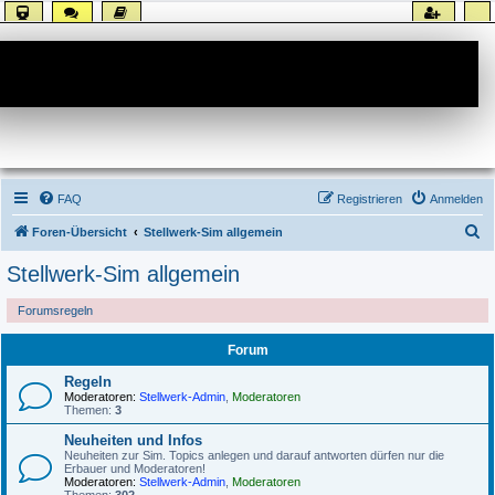
Forum
FAQ
Registrieren
Anmelden
S
Foren-Übersicht
Stellwerk-Sim allgemein
u
Stellwerk-Sim allgemein
c
Forumsregeln
h
e
Forum
Regeln
Moderatoren:
Stellwerk-Admin
,
Moderatoren
Themen:
3
Neuheiten und Infos
Neuheiten zur Sim. Topics anlegen und darauf antworten dürfen nur die
Erbauer und Moderatoren!
Moderatoren:
Stellwerk-Admin
,
Moderatoren