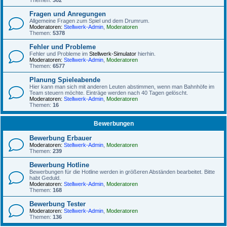
Themen:
302
Fragen und Anregungen
Allgemeine Fragen zum Spiel und dem Drumrum.
Moderatoren:
Stellwerk-Admin
,
Moderatoren
Themen:
5378
Fehler und Probleme
Fehler und Probleme im
Stellwerk-Simulator
hierhin.
Moderatoren:
Stellwerk-Admin
,
Moderatoren
Themen:
6577
Planung Spieleabende
Hier kann man sich mit anderen Leuten abstimmen, wenn man Bahnhöfe im
Team steuern möchte. Einträge werden nach 40 Tagen gelöscht.
Moderatoren:
Stellwerk-Admin
,
Moderatoren
Themen:
16
Bewerbungen
Bewerbung Erbauer
Moderatoren:
Stellwerk-Admin
,
Moderatoren
Themen:
239
Bewerbung Hotline
Bewerbungen für die Hotline werden in größeren Abständen bearbeitet. Bitte
habt Geduld.
Moderatoren:
Stellwerk-Admin
,
Moderatoren
Themen:
168
Bewerbung Tester
Moderatoren:
Stellwerk-Admin
,
Moderatoren
Themen:
136