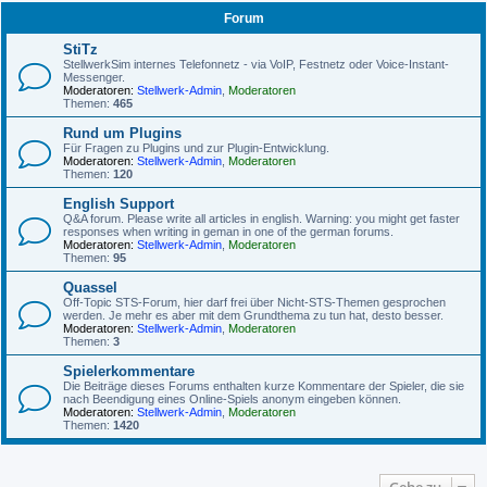
Forum
StiTz
StellwerkSim internes Telefonnetz - via VoIP, Festnetz oder Voice-Instant-
Messenger.
Moderatoren:
Stellwerk-Admin
,
Moderatoren
Themen:
465
Rund um Plugins
Für Fragen zu Plugins und zur Plugin-Entwicklung.
Moderatoren:
Stellwerk-Admin
,
Moderatoren
Themen:
120
English Support
Q&A forum. Please write all articles in english. Warning: you might get faster
responses when writing in geman in one of the german forums.
Moderatoren:
Stellwerk-Admin
,
Moderatoren
Themen:
95
Quassel
Off-Topic STS-Forum, hier darf frei über Nicht-STS-Themen gesprochen
werden. Je mehr es aber mit dem Grundthema zu tun hat, desto besser.
Moderatoren:
Stellwerk-Admin
,
Moderatoren
Themen:
3
Spielerkommentare
Die Beiträge dieses Forums enthalten kurze Kommentare der Spieler, die sie
nach Beendigung eines Online-Spiels anonym eingeben können.
Moderatoren:
Stellwerk-Admin
,
Moderatoren
Themen:
1420