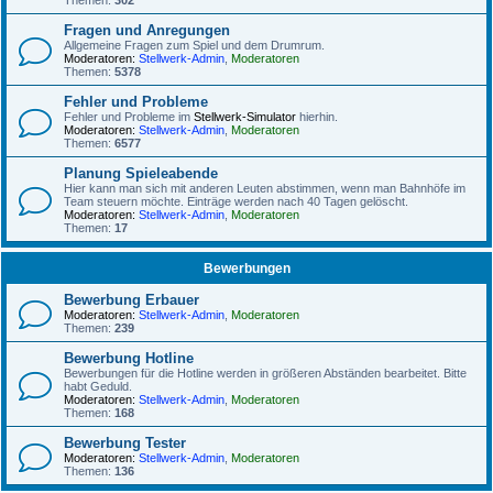
Themen:
302
Fragen und Anregungen
Allgemeine Fragen zum Spiel und dem Drumrum.
Moderatoren:
Stellwerk-Admin
,
Moderatoren
Themen:
5378
Fehler und Probleme
Fehler und Probleme im
Stellwerk-Simulator
hierhin.
Moderatoren:
Stellwerk-Admin
,
Moderatoren
Themen:
6577
Planung Spieleabende
Hier kann man sich mit anderen Leuten abstimmen, wenn man Bahnhöfe im
Team steuern möchte. Einträge werden nach 40 Tagen gelöscht.
Moderatoren:
Stellwerk-Admin
,
Moderatoren
Themen:
17
Bewerbungen
Bewerbung Erbauer
Moderatoren:
Stellwerk-Admin
,
Moderatoren
Themen:
239
Bewerbung Hotline
Bewerbungen für die Hotline werden in größeren Abständen bearbeitet. Bitte
habt Geduld.
Moderatoren:
Stellwerk-Admin
,
Moderatoren
Themen:
168
Bewerbung Tester
Moderatoren:
Stellwerk-Admin
,
Moderatoren
Themen:
136