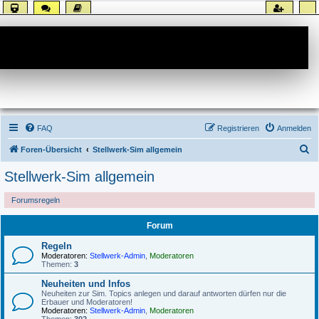
Forum
FAQ
Registrieren
Anmelden
S
Foren-Übersicht
Stellwerk-Sim allgemein
u
Stellwerk-Sim allgemein
c
Forumsregeln
h
e
Forum
Regeln
Moderatoren:
Stellwerk-Admin
,
Moderatoren
Themen:
3
Neuheiten und Infos
Neuheiten zur Sim. Topics anlegen und darauf antworten dürfen nur die
Erbauer und Moderatoren!
Moderatoren:
Stellwerk-Admin
,
Moderatoren