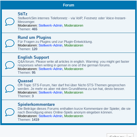
Forum
StiTz
StellwerkSim internes Telefonnetz - via VoIP, Festnetz oder Voice-Instant-
Messenger.
Moderatoren:
Stellwerk-Admin
,
Moderatoren
Themen:
465
Rund um Plugins
Für Fragen zu Plugins und zur Plugin-Entwicklung.
Moderatoren:
Stellwerk-Admin
,
Moderatoren
Themen:
120
English Support
Q&A forum. Please write all articles in english. Warning: you might get faster
responses when writing in geman in one of the german forums.
Moderatoren:
Stellwerk-Admin
,
Moderatoren
Themen:
95
Quassel
Off-Topic STS-Forum, hier darf frei über Nicht-STS-Themen gesprochen
werden. Je mehr es aber mit dem Grundthema zu tun hat, desto besser.
Moderatoren:
Stellwerk-Admin
,
Moderatoren
Themen:
3
Spielerkommentare
Die Beiträge dieses Forums enthalten kurze Kommentare der Spieler, die sie
nach Beendigung eines Online-Spiels anonym eingeben können.
Moderatoren:
Stellwerk-Admin
,
Moderatoren
Themen:
1419