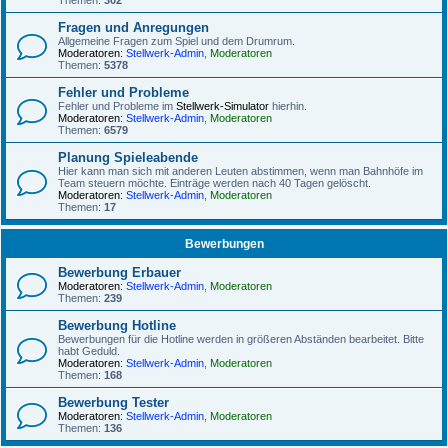
Themen:
302
Fragen und Anregungen
Allgemeine Fragen zum Spiel und dem Drumrum.
Moderatoren:
Stellwerk-Admin
,
Moderatoren
Themen:
5378
Fehler und Probleme
Fehler und Probleme im
Stellwerk-Simulator
hierhin.
Moderatoren:
Stellwerk-Admin
,
Moderatoren
Themen:
6579
Planung Spieleabende
Hier kann man sich mit anderen Leuten abstimmen, wenn man Bahnhöfe im
Team steuern möchte. Einträge werden nach 40 Tagen gelöscht.
Moderatoren:
Stellwerk-Admin
,
Moderatoren
Themen:
17
Bewerbungen
Bewerbung Erbauer
Moderatoren:
Stellwerk-Admin
,
Moderatoren
Themen:
239
Bewerbung Hotline
Bewerbungen für die Hotline werden in größeren Abständen bearbeitet. Bitte
habt Geduld.
Moderatoren:
Stellwerk-Admin
,
Moderatoren
Themen:
168
Bewerbung Tester
Moderatoren:
Stellwerk-Admin
,
Moderatoren
Themen:
136