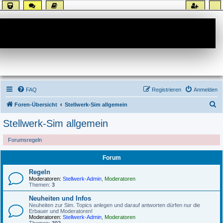
Forum
FAQ
Registrieren
Anmelden
S
Foren-Übersicht
Stellwerk-Sim allgemein
u
Stellwerk-Sim allgemein
c
Forumsregeln
h
e
Forum
Regeln
Moderatoren:
Stellwerk-Admin
,
Moderatoren
Themen:
3
Neuheiten und Infos
Neuheiten zur Sim. Topics anlegen und darauf antworten dürfen nur die
Erbauer und Moderatoren!
Moderatoren:
Stellwerk-Admin
,
Moderatoren