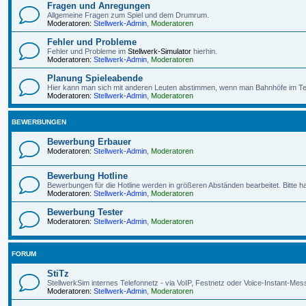
Fragen und Anregungen
Allgemeine Fragen zum Spiel und dem Drumrum.
Moderatoren:
Stellwerk-Admin
,
Moderatoren
Fehler und Probleme
Fehler und Probleme im
Stellwerk-Simulator
hierhin.
Moderatoren:
Stellwerk-Admin
,
Moderatoren
Planung Spieleabende
Hier kann man sich mit anderen Leuten abstimmen, wenn man Bahnhöfe im Te
Moderatoren:
Stellwerk-Admin
,
Moderatoren
BEWERBUNGEN
Bewerbung Erbauer
Moderatoren:
Stellwerk-Admin
,
Moderatoren
Bewerbung Hotline
Bewerbungen für die Hotline werden in größeren Abständen bearbeitet. Bitte h
Moderatoren:
Stellwerk-Admin
,
Moderatoren
Bewerbung Tester
Moderatoren:
Stellwerk-Admin
,
Moderatoren
FORUM
StiTz
StellwerkSim internes Telefonnetz - via VoIP, Festnetz oder Voice-Instant-Mes
Moderatoren:
Stellwerk-Admin
,
Moderatoren