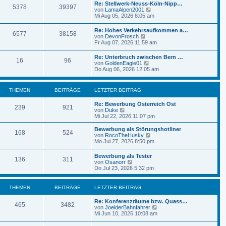
e
Re: Stellwerk-Neuss-Köln-Nipp…
B
5378
39397
s
N
von
LamaAlpen2001
e
t
e
Mi Aug 05, 2026 8:05 am
i
e
u
t
r
e
r
Re: Hohes Verkehrsaufkommen a…
B
6577
38158
s
a
N
von
DevonFrosch
e
t
g
e
Fr Aug 07, 2026 11:59 am
i
e
u
t
r
e
r
Re: Unterbruch zwischen Bern …
B
16
96
s
a
N
von
GoldenEagle01
e
t
g
e
Do Aug 06, 2026 12:05 am
i
e
u
t
r
e
r
B
s
a
THEMEN
BEITRÄGE
LETZTER BEITRAG
e
t
g
i
e
t
Re: Bewerbung Österreich Ost
r
239
921
r
N
von
Duke
B
a
e
Mi Jul 22, 2026 11:07 pm
e
g
u
i
e
Bewerbung als Störungshotliner
t
168
524
s
N
von
RocoTheHusky
r
t
e
Mo Jul 27, 2026 8:50 pm
a
e
u
g
r
e
Bewerbung als Tester
B
136
311
s
N
von
Osanorr
e
t
e
Do Jul 23, 2026 5:32 pm
i
e
u
t
r
e
r
B
s
THEMEN
BEITRÄGE
LETZTER BEITRAG
a
e
t
g
i
e
Re: Konferenzräume bzw. Quass…
t
r
465
3482
N
von
JoelderBahnfahrer
r
B
e
Mi Jun 10, 2026 10:08 am
a
e
u
g
i
e