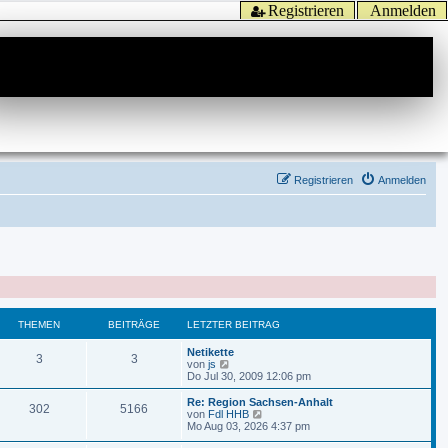
Registrieren
Anmelden
Registrieren
Anmelden
THEMEN
BEITRÄGE
LETZTER BEITRAG
Netikette
3
3
N
von
js
e
Do Jul 30, 2009 12:06 pm
u
e
Re: Region Sachsen-Anhalt
302
5166
s
N
von
Fdl HHB
t
e
Mo Aug 03, 2026 4:37 pm
e
u
r