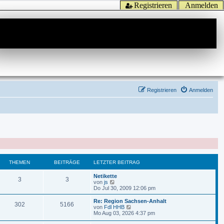
Registrieren
Anmelden
Registrieren
Anmelden
THEMEN
BEITRÄGE
LETZTER BEITRAG
Netikette
3
3
N
von
js
e
Do Jul 30, 2009 12:06 pm
u
e
Re: Region Sachsen-Anhalt
302
5166
s
N
von
Fdl HHB
t
e
Mo Aug 03, 2026 4:37 pm
e
u
r