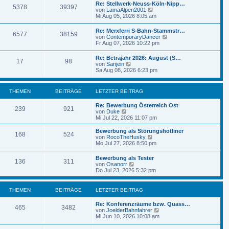
e
Re: Stellwerk-Neuss-Köln-Nipp…
B
5378
39397
s
N
von
LamaAlpen2001
e
t
e
Mi Aug 05, 2026 8:05 am
i
e
u
t
r
e
r
Re: Merxferri S-Bahn-Stammstr…
B
6577
38159
s
a
N
von
ContemporaryDancer
e
t
g
e
Fr Aug 07, 2026 10:22 pm
i
e
u
t
r
e
r
Re: Betrajahr 2026: August (S…
B
17
98
s
a
N
von
Sanjein
e
t
g
e
Sa Aug 08, 2026 6:23 pm
i
e
u
t
r
e
r
B
s
a
THEMEN
BEITRÄGE
LETZTER BEITRAG
e
t
g
i
e
t
Re: Bewerbung Österreich Ost
r
239
921
r
N
von
Duke
B
a
e
Mi Jul 22, 2026 11:07 pm
e
g
u
i
e
Bewerbung als Störungshotliner
t
168
524
s
N
von
RocoTheHusky
r
t
e
Mo Jul 27, 2026 8:50 pm
a
e
u
g
r
e
Bewerbung als Tester
B
136
311
s
N
von
Osanorr
e
t
e
Do Jul 23, 2026 5:32 pm
i
e
u
t
r
e
r
B
s
THEMEN
BEITRÄGE
LETZTER BEITRAG
a
e
t
g
i
e
Re: Konferenzräume bzw. Quass…
t
r
465
3482
N
von
JoelderBahnfahrer
r
B
e
Mi Jun 10, 2026 10:08 am
a
e
u
g
i
e