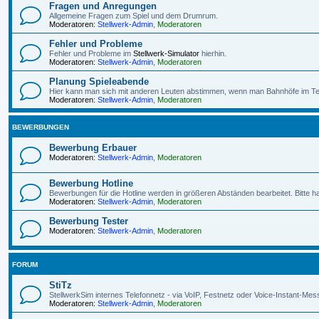
Fragen und Anregungen
Allgemeine Fragen zum Spiel und dem Drumrum.
Moderatoren:
Stellwerk-Admin
,
Moderatoren
Fehler und Probleme
Fehler und Probleme im
Stellwerk-Simulator
hierhin.
Moderatoren:
Stellwerk-Admin
,
Moderatoren
Planung Spieleabende
Hier kann man sich mit anderen Leuten abstimmen, wenn man Bahnhöfe im Te
Moderatoren:
Stellwerk-Admin
,
Moderatoren
BEWERBUNGEN
Bewerbung Erbauer
Moderatoren:
Stellwerk-Admin
,
Moderatoren
Bewerbung Hotline
Bewerbungen für die Hotline werden in größeren Abständen bearbeitet. Bitte h
Moderatoren:
Stellwerk-Admin
,
Moderatoren
Bewerbung Tester
Moderatoren:
Stellwerk-Admin
,
Moderatoren
FORUM
StiTz
StellwerkSim internes Telefonnetz - via VoIP, Festnetz oder Voice-Instant-Mes
Moderatoren:
Stellwerk-Admin
,
Moderatoren