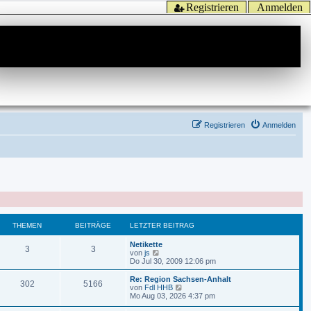
Registrieren
Anmelden
Registrieren
Anmelden
THEMEN
BEITRÄGE
LETZTER BEITRAG
Netikette
3
3
N
von
js
e
Do Jul 30, 2009 12:06 pm
u
e
Re: Region Sachsen-Anhalt
302
5166
s
N
von
Fdl HHB
t
e
Mo Aug 03, 2026 4:37 pm
e
u
r