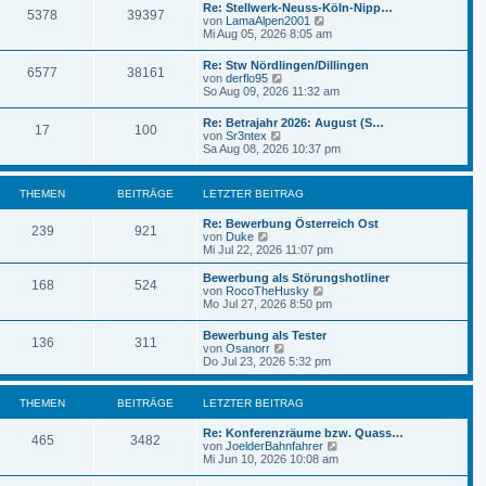
e
Re: Stellwerk-Neuss-Köln-Nipp…
B
5378
39397
s
N
von
LamaAlpen2001
e
t
e
Mi Aug 05, 2026 8:05 am
i
e
u
t
r
e
r
Re: Stw Nördlingen/Dillingen
B
6577
38161
s
a
N
von
derflo95
e
t
g
e
So Aug 09, 2026 11:32 am
i
e
u
t
r
e
r
Re: Betrajahr 2026: August (S…
B
17
100
s
a
N
von
Sr3ntex
e
t
g
e
Sa Aug 08, 2026 10:37 pm
i
e
u
t
r
e
r
B
s
a
THEMEN
BEITRÄGE
LETZTER BEITRAG
e
t
g
i
e
t
Re: Bewerbung Österreich Ost
r
239
921
r
N
von
Duke
B
a
e
Mi Jul 22, 2026 11:07 pm
e
g
u
i
e
Bewerbung als Störungshotliner
t
168
524
s
N
von
RocoTheHusky
r
t
e
Mo Jul 27, 2026 8:50 pm
a
e
u
g
r
e
Bewerbung als Tester
B
136
311
s
N
von
Osanorr
e
t
e
Do Jul 23, 2026 5:32 pm
i
e
u
t
r
e
r
B
s
THEMEN
BEITRÄGE
LETZTER BEITRAG
a
e
t
g
i
e
Re: Konferenzräume bzw. Quass…
t
r
465
3482
N
von
JoelderBahnfahrer
r
B
e
Mi Jun 10, 2026 10:08 am
a
e
u
g
i
e