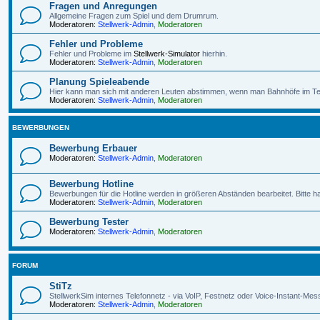
Fragen und Anregungen
Allgemeine Fragen zum Spiel und dem Drumrum.
Moderatoren:
Stellwerk-Admin
,
Moderatoren
Fehler und Probleme
Fehler und Probleme im
Stellwerk-Simulator
hierhin.
Moderatoren:
Stellwerk-Admin
,
Moderatoren
Planung Spieleabende
Hier kann man sich mit anderen Leuten abstimmen, wenn man Bahnhöfe im Te
Moderatoren:
Stellwerk-Admin
,
Moderatoren
BEWERBUNGEN
Bewerbung Erbauer
Moderatoren:
Stellwerk-Admin
,
Moderatoren
Bewerbung Hotline
Bewerbungen für die Hotline werden in größeren Abständen bearbeitet. Bitte h
Moderatoren:
Stellwerk-Admin
,
Moderatoren
Bewerbung Tester
Moderatoren:
Stellwerk-Admin
,
Moderatoren
FORUM
StiTz
StellwerkSim internes Telefonnetz - via VoIP, Festnetz oder Voice-Instant-Mes
Moderatoren:
Stellwerk-Admin
,
Moderatoren