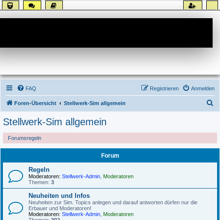
Forum
FAQ
Registrieren
Anmelden
S
Foren-Übersicht
Stellwerk-Sim allgemein
u
Stellwerk-Sim allgemein
c
Forumsregeln
h
e
Forum
Regeln
Moderatoren:
Stellwerk-Admin
,
Moderatoren
Themen:
3
Neuheiten und Infos
Neuheiten zur Sim. Topics anlegen und darauf antworten dürfen nur die
Erbauer und Moderatoren!
Moderatoren:
Stellwerk-Admin
,
Moderatoren