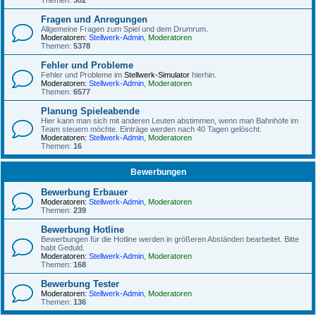
Themen:
302
Fragen und Anregungen
Allgemeine Fragen zum Spiel und dem Drumrum.
Moderatoren:
Stellwerk-Admin
,
Moderatoren
Themen:
5378
Fehler und Probleme
Fehler und Probleme im
Stellwerk-Simulator
hierhin.
Moderatoren:
Stellwerk-Admin
,
Moderatoren
Themen:
6577
Planung Spieleabende
Hier kann man sich mit anderen Leuten abstimmen, wenn man Bahnhöfe im
Team steuern möchte. Einträge werden nach 40 Tagen gelöscht.
Moderatoren:
Stellwerk-Admin
,
Moderatoren
Themen:
16
Bewerbungen
Bewerbung Erbauer
Moderatoren:
Stellwerk-Admin
,
Moderatoren
Themen:
239
Bewerbung Hotline
Bewerbungen für die Hotline werden in größeren Abständen bearbeitet. Bitte
habt Geduld.
Moderatoren:
Stellwerk-Admin
,
Moderatoren
Themen:
168
Bewerbung Tester
Moderatoren:
Stellwerk-Admin
,
Moderatoren
Themen:
136