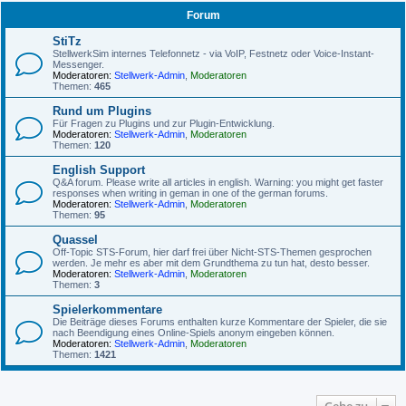
Forum
StiTz
StellwerkSim internes Telefonnetz - via VoIP, Festnetz oder Voice-Instant-
Messenger.
Moderatoren:
Stellwerk-Admin
,
Moderatoren
Themen:
465
Rund um Plugins
Für Fragen zu Plugins und zur Plugin-Entwicklung.
Moderatoren:
Stellwerk-Admin
,
Moderatoren
Themen:
120
English Support
Q&A forum. Please write all articles in english. Warning: you might get faster
responses when writing in geman in one of the german forums.
Moderatoren:
Stellwerk-Admin
,
Moderatoren
Themen:
95
Quassel
Off-Topic STS-Forum, hier darf frei über Nicht-STS-Themen gesprochen
werden. Je mehr es aber mit dem Grundthema zu tun hat, desto besser.
Moderatoren:
Stellwerk-Admin
,
Moderatoren
Themen:
3
Spielerkommentare
Die Beiträge dieses Forums enthalten kurze Kommentare der Spieler, die sie
nach Beendigung eines Online-Spiels anonym eingeben können.
Moderatoren:
Stellwerk-Admin
,
Moderatoren
Themen:
1421