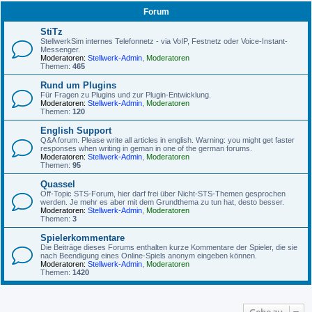
Forum
StiTz
StellwerkSim internes Telefonnetz - via VoIP, Festnetz oder Voice-Instant-
Messenger.
Moderatoren:
Stellwerk-Admin
,
Moderatoren
Themen:
465
Rund um Plugins
Für Fragen zu Plugins und zur Plugin-Entwicklung.
Moderatoren:
Stellwerk-Admin
,
Moderatoren
Themen:
120
English Support
Q&A forum. Please write all articles in english. Warning: you might get faster
responses when writing in geman in one of the german forums.
Moderatoren:
Stellwerk-Admin
,
Moderatoren
Themen:
95
Quassel
Off-Topic STS-Forum, hier darf frei über Nicht-STS-Themen gesprochen
werden. Je mehr es aber mit dem Grundthema zu tun hat, desto besser.
Moderatoren:
Stellwerk-Admin
,
Moderatoren
Themen:
3
Spielerkommentare
Die Beiträge dieses Forums enthalten kurze Kommentare der Spieler, die sie
nach Beendigung eines Online-Spiels anonym eingeben können.
Moderatoren:
Stellwerk-Admin
,
Moderatoren
Themen:
1420