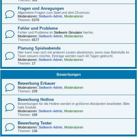
Themen:
302
Fragen und Anregungen
Allgemeine Fragen zum Spiel und dem Drumrum.
Moderatoren:
Stellwerk-Admin
,
Moderatoren
Themen:
5378
Fehler und Probleme
Fehler und Probleme im
Stellwerk-Simulator
hierhin.
Moderatoren:
Stellwerk-Admin
,
Moderatoren
Themen:
6577
Planung Spieleabende
Hier kann man sich mit anderen Leuten abstimmen, wenn man Bahnhöfe im
Team steuern möchte. Einträge werden nach 40 Tagen gelöscht.
Moderatoren:
Stellwerk-Admin
,
Moderatoren
Themen:
17
Bewerbungen
Bewerbung Erbauer
Moderatoren:
Stellwerk-Admin
,
Moderatoren
Themen:
239
Bewerbung Hotline
Bewerbungen für die Hotline werden in größeren Abständen bearbeitet. Bitte
habt Geduld.
Moderatoren:
Stellwerk-Admin
,
Moderatoren
Themen:
168
Bewerbung Tester
Moderatoren:
Stellwerk-Admin
,
Moderatoren
Themen:
136