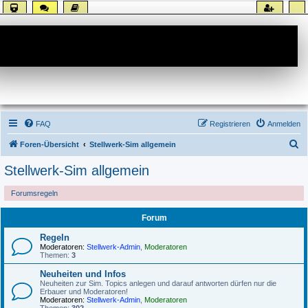
Forum
FAQ
Registrieren
Anmelden
S
Foren-Übersicht
Stellwerk-Sim allgemein
u
Stellwerk-Sim allgemein
c
Forumsregeln
h
e
Forum
Regeln
Moderatoren:
Stellwerk-Admin
,
Moderatoren
Themen:
3
Neuheiten und Infos
Neuheiten zur Sim. Topics anlegen und darauf antworten dürfen nur die
Erbauer und Moderatoren!
Moderatoren:
Stellwerk-Admin
,
Moderatoren