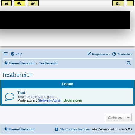
Forum
FAQ
Registrieren
Anmelden
S
Foren-Übersicht
Testbereich
u
Testbereich
c
Forum
h
e
Test
Test-Texte, ob alles geht....
Moderatoren:
Stellwerk-Admin
,
Moderatoren
Gehe zu
Foren-Übersicht
Alle Cookies löschen
Alle Zeiten sind
UTC+02:00