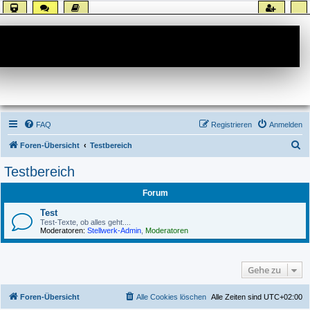
Forum
FAQ
Registrieren
Anmelden
S
Foren-Übersicht
Testbereich
u
Testbereich
c
Forum
h
e
Test
Test-Texte, ob alles geht....
Moderatoren:
Stellwerk-Admin
,
Moderatoren
Gehe zu
Foren-Übersicht
Alle Cookies löschen
Alle Zeiten sind
UTC+02:00