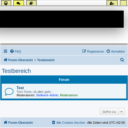
Forum
FAQ
Registrieren
Anmelden
S
Foren-Übersicht
Testbereich
u
Testbereich
c
Forum
h
e
Test
Test-Texte, ob alles geht....
Moderatoren:
Stellwerk-Admin
,
Moderatoren
Gehe zu
Foren-Übersicht
Alle Cookies löschen
Alle Zeiten sind
UTC+02:00