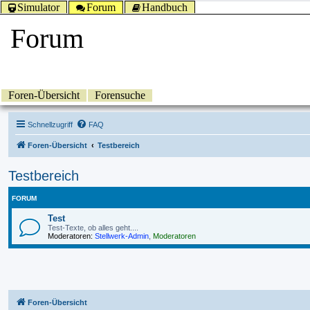
Simulator
Forum
Handbuch
Forum
Foren-Übersicht
Forensuche
Schnellzugriff
FAQ
Foren-Übersicht
Testbereich
Testbereich
FORUM
Test
Test-Texte, ob alles geht....
Moderatoren:
Stellwerk-Admin
,
Moderatoren
Foren-Übersicht