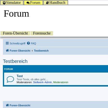
Simulator
Forum
Handbuch
Forum
Foren-Übersicht
Forensuche
Schnellzugriff
FAQ
Foren-Übersicht
Testbereich
Testbereich
FORUM
Test
Test-Texte, ob alles geht....
Moderatoren:
Stellwerk-Admin
,
Moderatoren
Foren-Übersicht