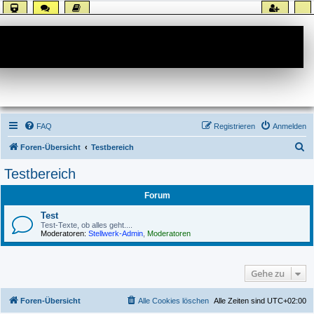
Forum
FAQ
Registrieren
Anmelden
S
Foren-Übersicht
Testbereich
u
Testbereich
c
Forum
h
e
Test
Test-Texte, ob alles geht....
Moderatoren:
Stellwerk-Admin
,
Moderatoren
Gehe zu
Foren-Übersicht
Alle Cookies löschen
Alle Zeiten sind
UTC+02:00