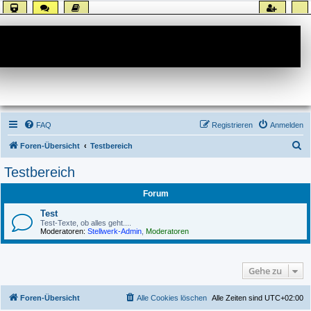
Forum
FAQ
Registrieren
Anmelden
S
Foren-Übersicht
Testbereich
u
Testbereich
c
Forum
h
e
Test
Test-Texte, ob alles geht....
Moderatoren:
Stellwerk-Admin
,
Moderatoren
Gehe zu
Foren-Übersicht
Alle Cookies löschen
Alle Zeiten sind
UTC+02:00