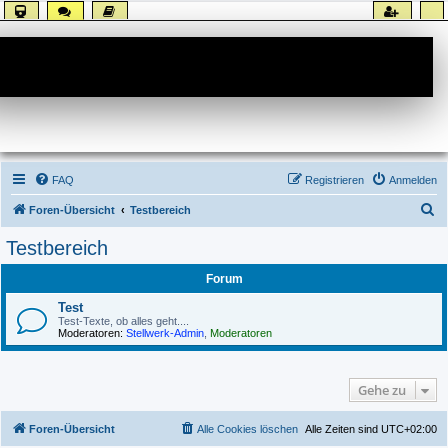
Forum
FAQ
Registrieren
Anmelden
S
Foren-Übersicht
Testbereich
u
Testbereich
c
Forum
h
e
Test
Test-Texte, ob alles geht....
Moderatoren:
Stellwerk-Admin
,
Moderatoren
Gehe zu
Foren-Übersicht
Alle Cookies löschen
Alle Zeiten sind
UTC+02:00